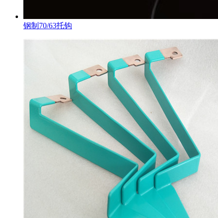
钢制70/63托钩