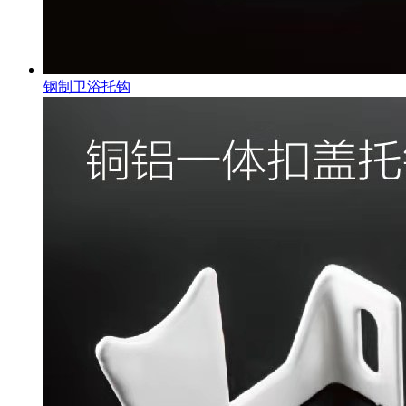
钢制卫浴托钩