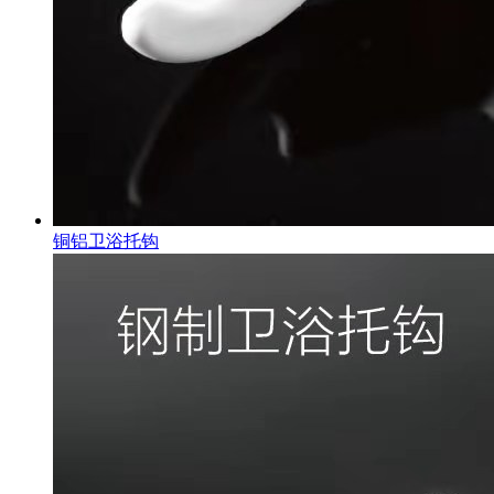
铜铝卫浴托钩