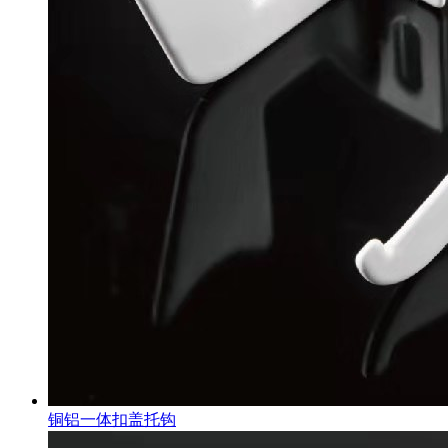
铜铝一体扣盖托钩