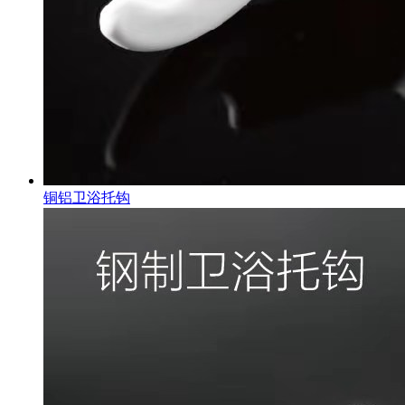
铜铝卫浴托钩