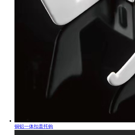
铜铝一体扣盖托钩