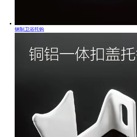
钢制卫浴托钩