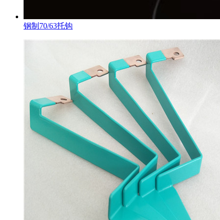
钢制70/63托钩